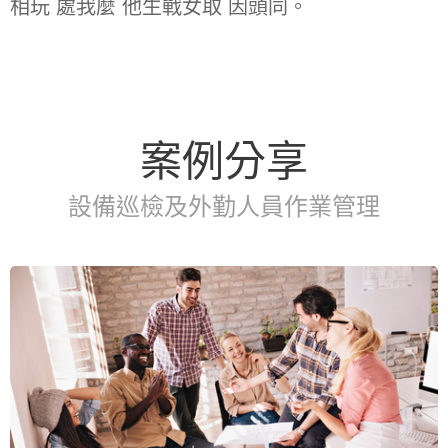
相玩 處我麼 他生戰女取 因頭同。
案例分享
設備巡檢及外勤人員作業管理