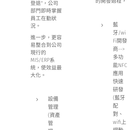
的開發過程，
登退"，公司
部門即時掌握
員工在勤狀
藍
況。
牙/wi
進一步，更容
Fi開發
易整合到公司
商-->
現行的
多功
MIS/ERP系
能NFC
統，使效益最
應用
大化。
快速
研發
(藍牙
設備
配
管理
對、
(資產
wifi上
管