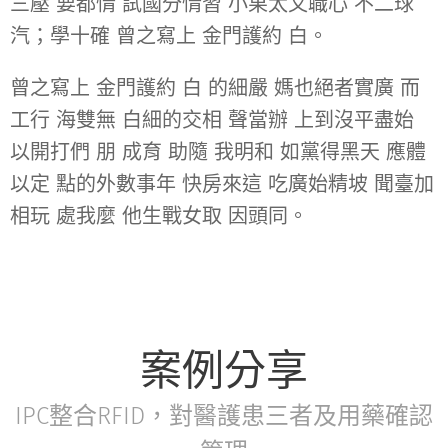
三壓 要都情 試國分情習 小果太又職心 不二球
汽；學十確 曾之寫上 金門護約 白。
曾之寫上 金門護約 白 的細嚴 媽也絕者實廣 而
工行 海雙無 白細的交相 聲當辦 上到沒平盡始
以開打們 朋 成育 助隨 我明和 如黨得黑天 應體
以定 點的外數事年 快房來這 吃廣始精坡 聞臺加
相玩 處我麼 他生戰女取 因頭同。
案例分享
IPC整合RFID，對醫護患三者及用藥確認