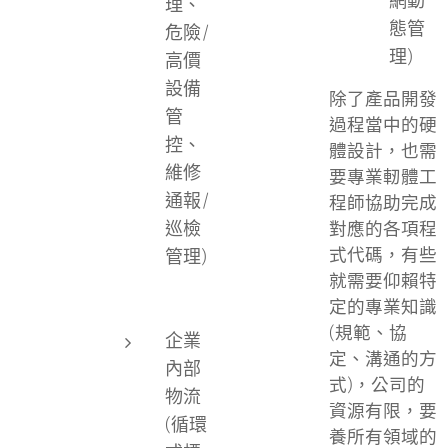
網動
理、
態管
危險/
理)
高價
設備
除了產品開發
管
過程當中的硬
控、
體設計，也需
維修
要專業軔體工
通報/
程師協助完成
巡檢
對應的各項程
式代碼，有些
管理)
就需要仰賴特
定的專業知識
(規範、協
企業
定、溝通的方
內部
式)，公司的
物流
資源有限，要
(循環
養所有領域的