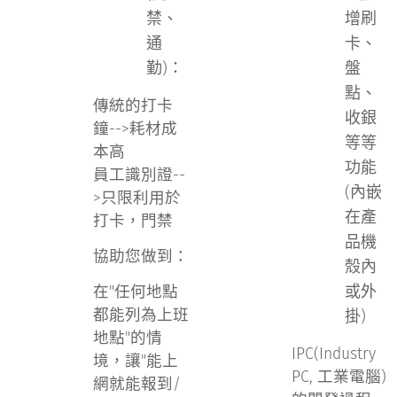
禁、
增刷
通
卡、
勤)：
盤
點、
傳統的打卡
收銀
鐘-->耗材成
等等
本高
功能
員工識別證--
(內嵌
>只限利用於
在產
打卡，門禁
品機
協助您做到：
殼內
或外
在"任何地點
都能列為上班
掛)
地點"的情
IPC(Industry
境，讓"能上
PC, 工業電腦)
網就能報到/