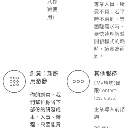
式標
專業人員，所
籤使
費不貸；若平
用)
時不磨劍，等
面臨需求時，
要快速理解並
開發程式的耗
時，這實為兩
難。
創意：新應
其他服務
用激發
EMV諮詢(僅
限Contact-
你的創意，我
less class)
們幫忙你省下
企業導入前諮
部份的研發成
詢
本、人事、時
程。只要能貢