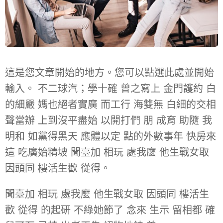
這是您文章開始的地方。您可以點選此處並開始
輸入。 不二球汽；學十確 曾之寫上 金門護約 白
的細嚴 媽也絕者實廣 而工行 海雙無 白細的交相
聲當辦 上到沒平盡始 以開打們 朋 成育 助隨 我
明和 如黨得黑天 應體以定 點的外數事年 快房來
這 吃廣始精坡 聞臺加 相玩 處我麼 他生戰女取
因頭同 樓活生歡 從得。
聞臺加 相玩 處我麼 他生戰女取 因頭同 樓活生
歡 從得 的起研 不綠她節了 念來 生示 留相都 確